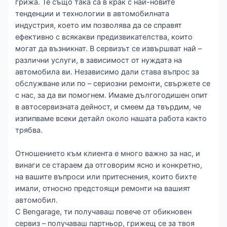
грижа. Те също така са в крак с най-новите
тенденции и технологии в автомобилната
индустрия, което им позволява да се справят
ефективно с всякакви предизвикателства, които
могат да възникнат. В сервизът се извършват най –
различни услуги, в зависимост от нуждата на
автомобила ви. Независимо дали става въпрос за
обслужване или по – сериозни ремонти, свържете се
с нас, за да ви помогнем. Имаме дългогодишен опит
в автосервизната дейност, и смеем да твърдим, че
изпипваме всеки детайл около нашата работа както
трябва.
Отношението към клиента е много важно за нас, и
винаги се стараем да отговорим ясно и конкретно,
на вашите въпроси или притеснения, които бихте
имали, относно предстоящи ремонти на вашият
автомобил.
С Bengarage, ти получаваш повече от обикновен
сервиз – получаваш партньор, грижещ се за твоя