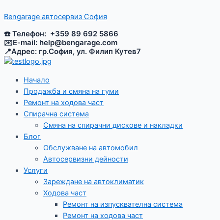
Skip
Menu
Menu
Навигация
to
Bengarage aвтосервиз София
content
☎️ Телефон: +359 89 692 5866
✉️E-mail:
help@bengarage.com
📍Адрес: гр.София, ул. Филип Кутев7
Начало
Продажба и смяна на гуми
Ремонт на ходова част
Спирачна система
Смяна на спирачни дискове и накладки
Блог
Обслужване на автомобил
Автосервизни дейности
Услуги
Зареждане на автоклиматик
Ходова част
Ремонт на изпусквателна система
Ремонт на ходова част