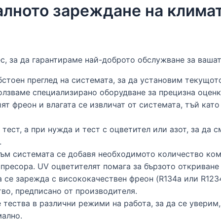
лното зареждане на климат
с, за да гарантираме най-доброто обслужване за вашата
стоен преглед на системата, за да установим текущот
олзваме специализирано оборудване за прецизна оценк
т фреон и влагата се извличат от системата, тъй като
ест, а при нужда и тест с оцветител или азот, за да с
.
ъм системата се добавя необходимото количество ком
пресора. UV оцветителят помага за бързото откриване
се зарежда с висококачествен фреон (R134a или R123
тво, предписано от производителя.
 тества в различни режими на работа, за да се уверим
мално.