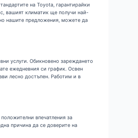
тандартите на Toyota, гарантирайки
ас, вашият климатик ще получи най-
сно нашите предложения, можете да
ивни услуги. Обикновено зареждането
вате ежедневния си график. Освен
ави лесно достъпен. Работим и в
т положителни впечатления за
една причина да се доверите на