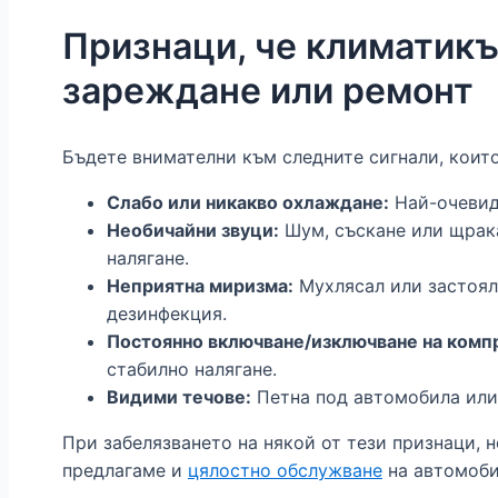
Признаци, че климатикът
зареждане или ремонт
Бъдете внимателни към следните сигнали, които
Слабо или никакво охлаждане:
Най-очевидн
Необичайни звуци:
Шум, съскане или щрака
налягане.
Неприятна миризма:
Мухлясал или застоял
дезинфекция.
Постоянно включване/изключване на комп
стабилно налягане.
Видими течове:
Петна под автомобила или
При забелязването на някой от тези признаци, 
предлагаме и
цялостно обслужване
на автомоби