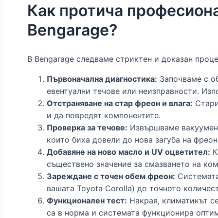
Как протича професиона
Bengarage?
В Bengarage следваме стриктен и доказан проце
Първоначална диагностика:
Започваме с об
евентуални течове или неизправности. Изп
Отстраняване на стар фреон и влага:
Стария
и да повредят компонентите.
Проверка за течове:
Извършваме вакуумен т
които биха довели до нова загуба на фреон
Добавяне на ново масло и UV оцветител:
К
съществено значение за смазването на ком
Зареждане с точен обем фреон:
Системата 
вашата Toyota Corolla) до точното количес
Функционален тест:
Накрая, климатикът се
са в норма и системата функционира опти