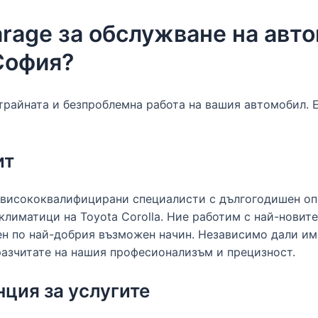
rage за обслужване на авт
 София?
трайната и безпроблемна работа на вашия автомобил. 
ит
т висококвалифицирани специалисти с дългогодишен оп
климатици на Toyota Corolla. Ние работим с най-новит
ен по най-добрия възможен начин. Независимо дали им
разчитате на нашия професионализъм и прецизност.
нция за услугите