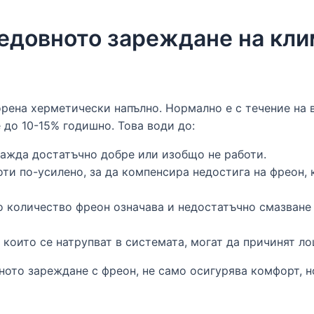
едовното зареждане на кли
рена херметически напълно. Нормално е с течение на 
 до 10-15% годишно. Това води до:
ажда достатъчно добре или изобщо не работи.
ти по-усилено, за да компенсира недостига на фреон, 
 количество фреон означава и недостатъчно смазване 
 които се натрупват в системата, могат да причинят л
ото зареждане с фреон, не само осигурява комфорт, н