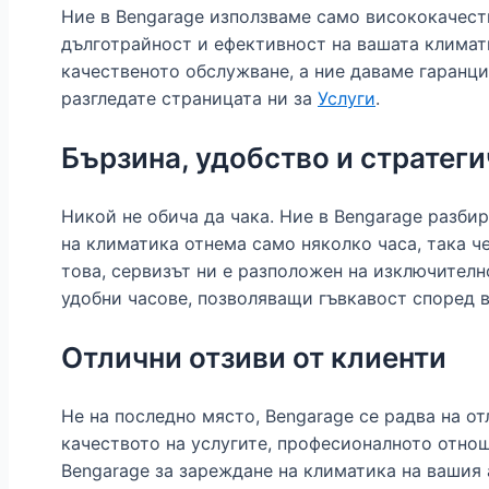
Ние в Bengarage използваме само висококачеств
дълготрайност и ефективност на вашата климати
качественото обслужване, а ние даваме гаранц
разгледате страницата ни за
Услуги
.
Бързина, удобство и стратег
Никой не обича да чака. Ние в Bengarage разб
на климатика отнема само няколко часа, така ч
това, сервизът ни е разположен на изключителн
удобни часове, позволяващи гъвкавост според в
Отлични отзиви от клиенти
Не на последно място, Bengarage се радва на о
качеството на услугите, професионалното отнош
Bengarage за зареждане на климатика на вашия 