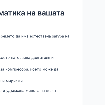
матика на вашата
времето да има естествена загуба на
което натоварва двигателя и
за компресора, което може да
оши миризми.
о и удължава живота на цялата