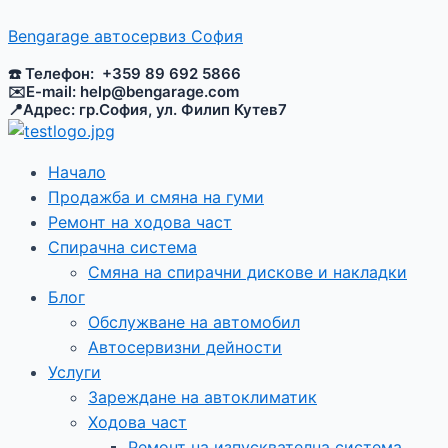
Skip
Menu
Навигация
Menu
Type
Name*
Em
to
Bengarage aвтосервиз София
here..
content
☎️ Телефон: +359 89 692 5866
✉️E-mail:
help@bengarage.com
📍Адрес: гр.София, ул. Филип Кутев7
Начало
Продажба и смяна на гуми
Ремонт на ходова част
Спирачна система
Смяна на спирачни дискове и накладки
Блог
Обслужване на автомобил
Автосервизни дейности
Услуги
Зареждане на автоклиматик
Ходова част
Ремонт на изпусквателна система