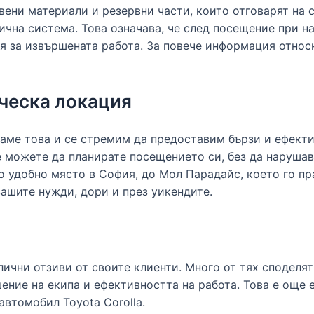
ени материали и резервни части, които отговарят на с
чна система. Това означава, че след посещение при н
ия за извършената работа. За повече информация отно
ическа локация
ираме това и се стремим да предоставим бързи и ефект
е можете да планирате посещението си, без да наруша
о удобно място в София, до Мол Парадайс, което го пр
ашите нужди, дори и през уикендите.
тлични отзиви от своите клиенти. Много от тях споделя
ение на екипа и ефективността на работа. Това е още 
автомобил Toyota Corolla.