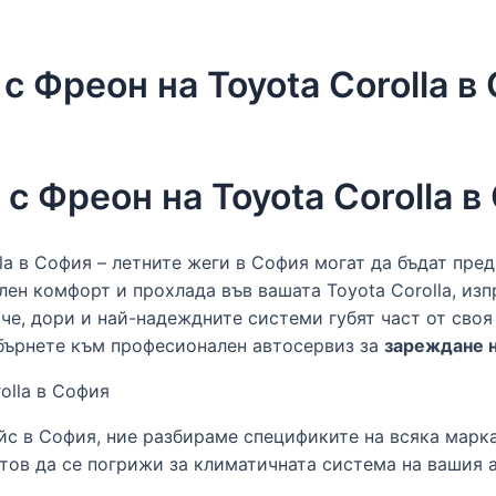
 Фреон на Toyota Corolla в
с Фреон на Toyota Corolla в
la в София – летните жеги в София могат да бъдат пре
лен комфорт и прохлада във вашата Toyota Corolla, из
че, дори и най-надеждните системи губят част от своя
обърнете към професионален автосервиз за
зареждане н
йс в София, ние разбираме спецификите на всяка марк
готов да се погрижи за климатичната система на вашия