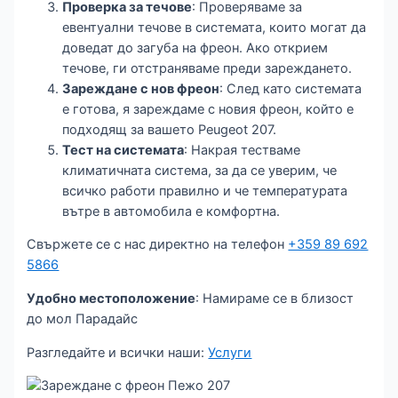
Проверка за течове
: Проверяваме за
евентуални течове в системата, които могат да
доведат до загуба на фреон. Ако открием
течове, ги отстраняваме преди зареждането.
Зареждане с нов фреон
: След като системата
е готова, я зареждаме с новия фреон, който е
подходящ за вашето Peugeot 207.
Тест на системата
: Накрая тестваме
климатичната система, за да се уверим, че
всичко работи правилно и че температурата
вътре в автомобила е комфортна.
Свържете се с нас директно на телефон
+359 89 692
5866
Удобно местоположение
: Намираме се в близост
до мол Парадайс
Разгледайте и всички наши:
Услуги