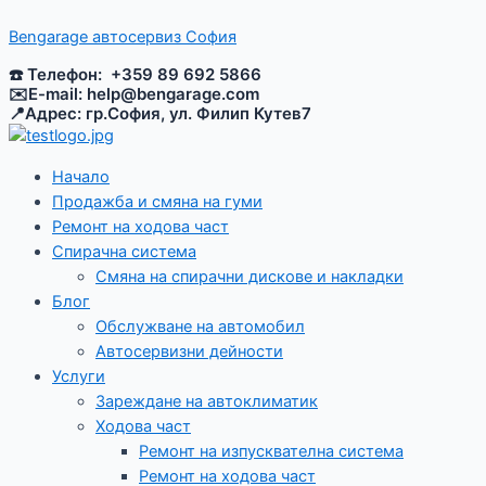
Skip
Menu
Menu
Навигация
to
Bengarage aвтосервиз София
content
☎️ Телефон: +359 89 692 5866
✉️E-mail:
help@bengarage.com
📍Адрес: гр.София, ул. Филип Кутев7
Начало
Продажба и смяна на гуми
Ремонт на ходова част
Спирачна система
Смяна на спирачни дискове и накладки
Блог
Обслужване на автомобил
Автосервизни дейности
Услуги
Зареждане на автоклиматик
Ходова част
Ремонт на изпусквателна система
Ремонт на ходова част